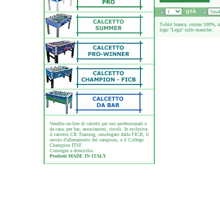
QTÀ
T-shirt bianca, cotone 100%, ma
logo "Lega" sulle maniche.
Vendita on-line di calcetti per uso professionale o
da casa, per bar, associazioni, circoli. In esclusiva
il calcetto CR Training, omologato dalla FICB, il
tavolo d'allenamento dei campioni, e il College
Champion ITSF.
Consegne a domicilio.
Prodotti MADE IN ITALY